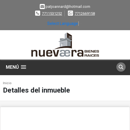
patjoannard@hotmail.com
7711531252
7712669158
Select Language
▼
MENÚ
Inicio
Detalles del inmueble