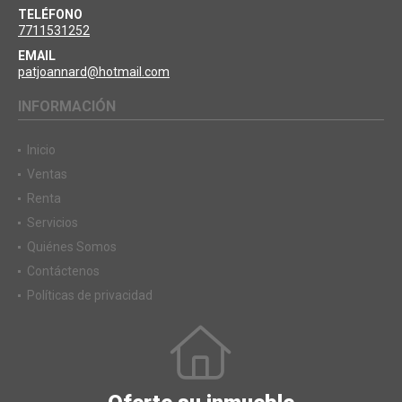
TELÉFONO
7711531252
EMAIL
patjoannard@hotmail.com
INFORMACIÓN
Inicio
Ventas
Renta
Servicios
Quiénes Somos
Contáctenos
Políticas de privacidad