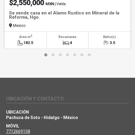
$2,550,000
MXN
| Venta
Se vende casa en el Álamo Rustico en Mineral de la
Reforma, Hgo.
Mexico
2
Área m
Recamaras
Baño(s)
182.5
4
3.5
UBICACIÓN Y CONTACTO
UBICACIÓN
Pachuca de Soto - Hidalgo - México
MÓVIL
7712669158