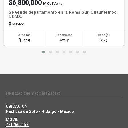
$6,800,000
MXN
| Venta
Se vende departamento en la Roma Sur, Cuauhtémoc,
CDMX.
Mexico
2
Área m
Recamaras
Baño(s)
110
7
2
UBICACIÓN Y CONTACTO
UBICACIÓN
Pachuca de Soto - Hidalgo - México
MÓVIL
7712669158