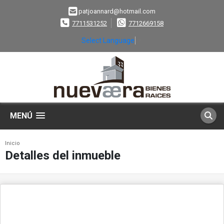
patjoannard@hotmail.com
7711531252
7712669158
Select Language
▼
MENÚ
Inicio
Detalles del inmueble