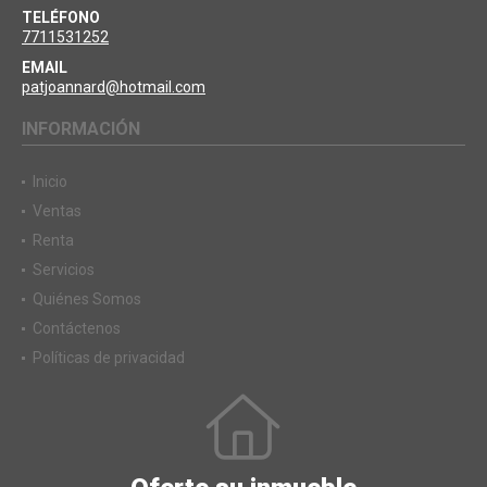
TELÉFONO
7711531252
EMAIL
patjoannard@hotmail.com
INFORMACIÓN
Inicio
Ventas
Renta
Servicios
Quiénes Somos
Contáctenos
Políticas de privacidad