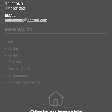
TELÉFONO
7711531252
EMAIL
patjoannard@hotmail.com
INFORMACIÓN
Inicio
Ventas
Renta
Servicios
Quiénes Somos
Contáctenos
Políticas de privacidad