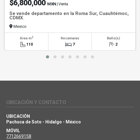
$6,800,000
MXN
| Venta
Se vende departamento en la Roma Sur, Cuauhtémoc,
CDMX.
Mexico
2
Área m
Recamaras
Baño(s)
110
7
2
UBICACIÓN Y CONTACTO
UBICACIÓN
Pachuca de Soto - Hidalgo - México
MÓVIL
7712669158