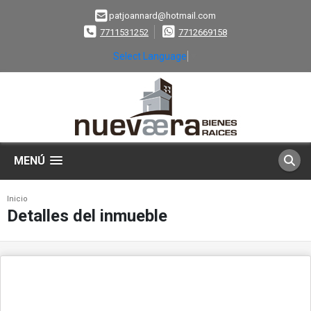
patjoannard@hotmail.com
7711531252
7712669158
Select Language
▼
MENÚ
Inicio
Detalles del inmueble