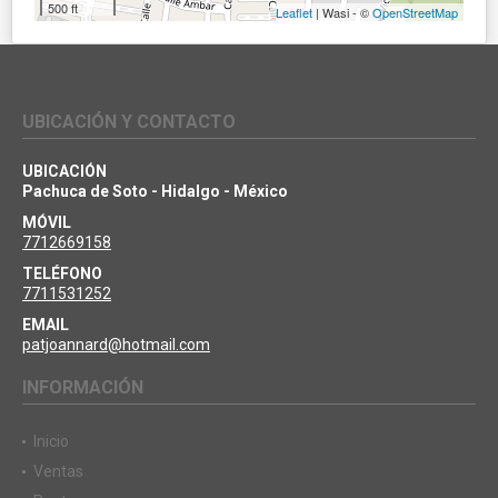
500 ft
Leaflet
| Wasi - ©
OpenStreetMap
UBICACIÓN Y CONTACTO
UBICACIÓN
Pachuca de Soto - Hidalgo - México
MÓVIL
7712669158
TELÉFONO
7711531252
EMAIL
patjoannard@hotmail.com
INFORMACIÓN
Inicio
Ventas