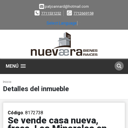
patjoannard@hotmail.com
7711531252
7712669158
Select Language
▼
MENÚ
Inicio
Detalles del inmueble
Código
. 8172738
Se vende casa nueva,