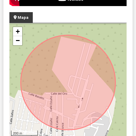
Mapa
+
−
200 m