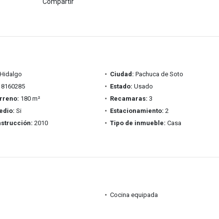
Compartir
Hidalgo
Ciudad:
Pachuca de Soto
8160285
Estado:
Usado
rreno:
180 m²
Recamaras:
3
edio:
Si
Estacionamiento:
2
strucción:
2010
Tipo de inmueble:
Casa
Cocina equipada