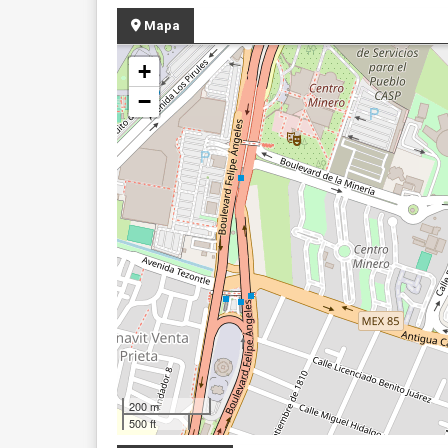
Mapa
+
−
200 m
500 ft