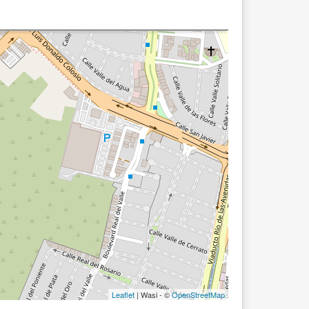
Leaflet
| Wasi - ©
OpenStreetMap