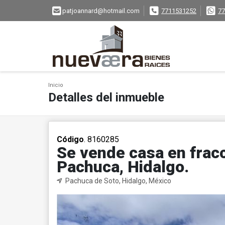
patjoannard@hotmail.com
7711531252
77
Inicio
Detalles del inmueble
Código
. 8160285
Se vende casa en frac
Pachuca, Hidalgo.
Pachuca de Soto, Hidalgo, México