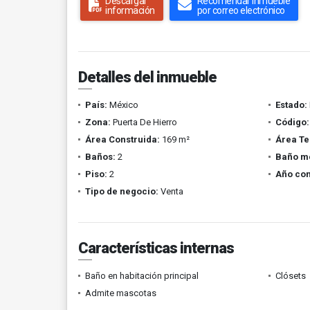
Descargar
Recomendar inmueble
información
por correo electrónico
Detalles del inmueble
País:
México
Estado:
Zona:
Puerta De Hierro
Código:
Área Construida:
169 m²
Área Te
Baños:
2
Baño m
Piso:
2
Año con
Tipo de negocio:
Venta
Características internas
Baño en habitación principal
Clósets
Admite mascotas