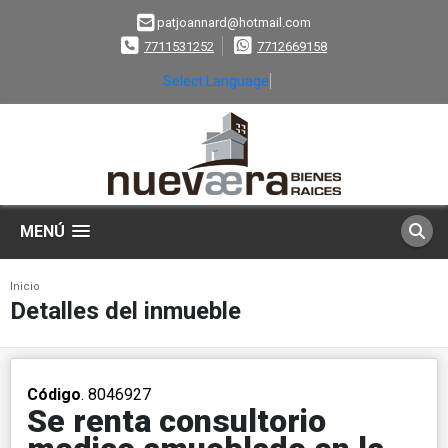
patjoannard@hotmail.com
7711531252
7712669158
Select Language
▼
MENÚ
Inicio
Detalles del inmueble
Código
. 8046927
Se renta consultorio