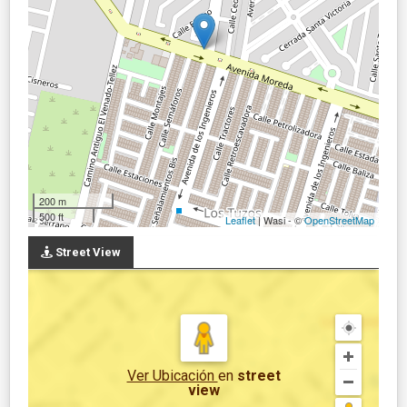
200 m
500 ft
Leaflet
| Wasi - ©
OpenStreetMap
Street View
Ver Ubicación
en
street
view