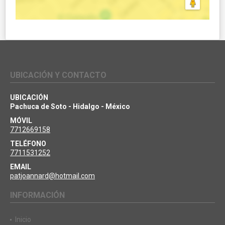
UBICACIÓN Y CONTACTO
UBICACIÓN
Pachuca de Soto - Hidalgo - México
MÓVIL
7712669158
TELÉFONO
7711531252
EMAIL
patjoannard@hotmail.com
INFORMACIÓN
Inicio