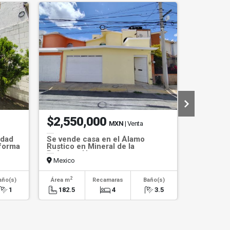
$2,550,000
$1,93
MXN
| Venta
idad
Se vende casa en el Álamo
Se vende
eforma
Rustico en Mineral de la
Villas de
Reforma, Hgo.
atrás UA
Mexico
Mexico
2
2
año(s)
Área m
Recamaras
Baño(s)
Área m
1
182.5
4
3.5
141