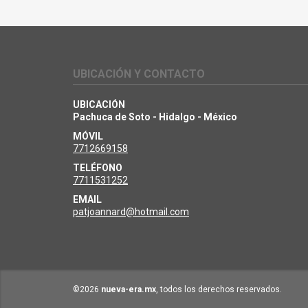
UBICACIÓN Y CONTACTO
UBICACIÓN
Pachuca de Soto - Hidalgo - México
MÓVIL
7712669158
TELÉFONO
7711531252
EMAIL
patjoannard@hotmail.com
©2026
nueva-era.mx
, todos los derechos reservados.