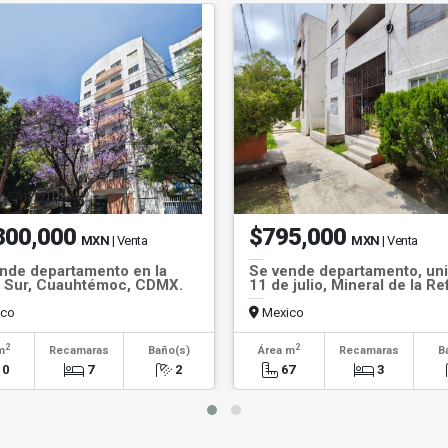
800,000
$795,000
MXN
| Venta
MXN
| Venta
nde departamento en la
Se vende departamento, un
 Sur, Cuauhtémoc, CDMX.
11 de julio, Mineral de la R
co
Mexico
2
2
m
Recamaras
Baño(s)
Área m
Recamaras
B
10
7
2
67
3