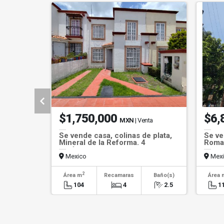
$1,750,000
$6,
MXN
| Venta
Se vende casa, colinas de plata,
Se ve
Mineral de la Reforma. 4
Roma
recámaras.
Mexico
Mexi
2
Área m
Recamaras
Baño(s)
Área 
104
4
2.5
1