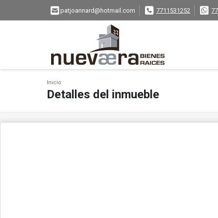
patjoannard@hotmail.com
7711531252
77
Inicio
Detalles del inmueble