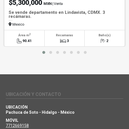
$5,300,000
MXN
| Venta
Se vende departamento en Lindavista, CDMX. 3
recámaras.
Mexico
2
Área m
Recamaras
Baño(s)
90.41
3
2
UBICACIÓN Y CONTACTO
UBICACIÓN
Pachuca de Soto - Hidalgo - México
MÓVIL
7712669158