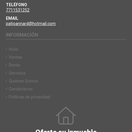
TELÉFONO
7711531252
EMAIL
patjoannard@hotmail.com
INFORMACIÓN
Inicio
Ventas
Renta
Servicios
Quiénes Somos
Contáctenos
Políticas de privacidad