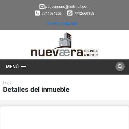
patjoannard@hotmail.com
7711531252
7712669158
Select Language
▼
MENÚ
Inicio
Detalles del inmueble