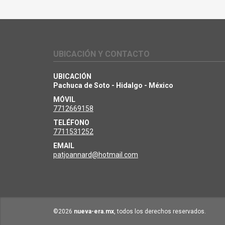
UBICACIÓN Y CONTACTO
UBICACIÓN
Pachuca de Soto - Hidalgo - México
MÓVIL
7712669158
TELÉFONO
7711531252
EMAIL
patjoannard@hotmail.com
©2026
nueva-era.mx
, todos los derechos reservados.