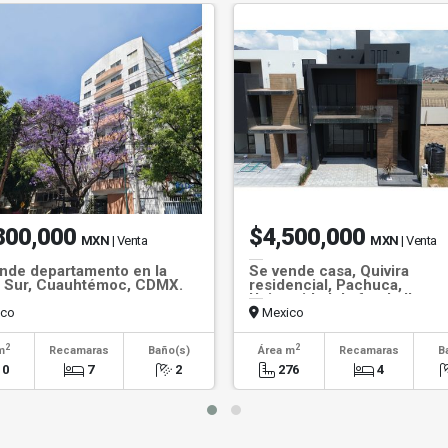
800,000
$4,500,000
MXN
| Venta
MXN
| Venta
nde departamento en la
Se vende casa, Quivira
 Sur, Cuauhtémoc, CDMX.
residencial, Pachuca,
Universidad de football.
co
Mexico
2
2
m
Recamaras
Baño(s)
Área m
Recamaras
B
10
7
2
276
4