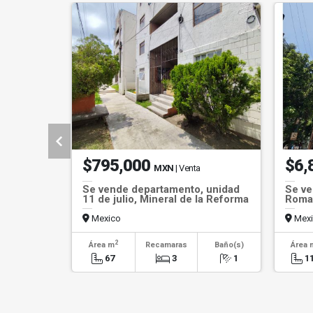
$795,000
$6,
MXN
| Venta
Se vende departamento, unidad
Se ve
11 de julio, Mineral de la Reforma
Roma
Mexico
Mexi
2
Área m
Recamaras
Baño(s)
Área 
67
3
1
1