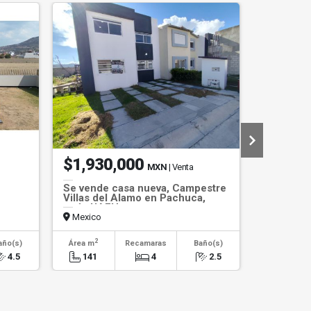
$1,930,000
$2,55
MXN
| Venta
Se vende casa nueva, Campestre
Se vende
Villas del Alamo en Pachuca,
Rustico e
atrás UAEH
Reforma,
Mexico
Mexico
2
2
año(s)
Área m
Recamaras
Baño(s)
Área m
4.5
141
4
2.5
182.5