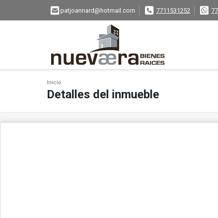
patjoannard@hotmail.com
7711531252
77
Inicio
Detalles del inmueble