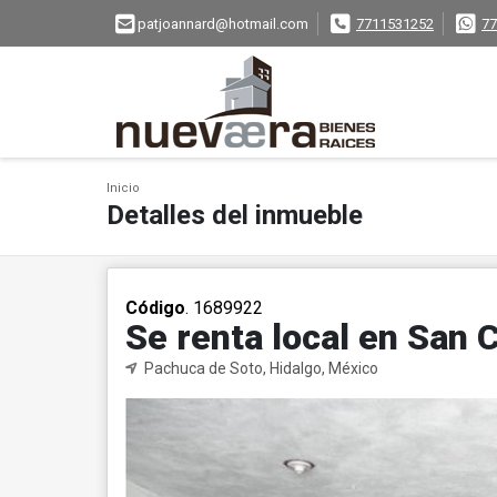
patjoannard@hotmail.com
7711531252
77
Inicio
Detalles del inmueble
Código
. 1689922
Se renta local en San 
Pachuca de Soto, Hidalgo, México