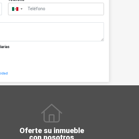
▼
iarias
cidad
Oferte su inmueble
con nosotros