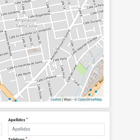
Leaflet
| Wasi - ©
OpenStreetMap
*
Apellidos
*
Teléfono