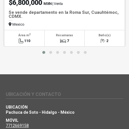
$6,800,000
MXN
| Venta
Se vende departamento en la Roma Sur, Cuauhtémoc,
CDMX.
Mexico
2
Área m
Recamaras
Baño(s)
110
7
2
UBICACIÓN Y CONTACTO
UBICACIÓN
Pachuca de Soto - Hidalgo - México
MÓVIL
7712669158