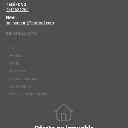
TELÉFONO
7711531252
EMAIL
patjoannard@hotmail.com
INFORMACIÓN
Inicio
Ventas
Renta
Servicios
Quiénes Somos
Contáctenos
Políticas de privacidad