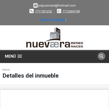
patjoannard@hotmail.com
7711531252
7712669158
Select Language
▼
MENÚ
Inicio
Detalles del inmueble