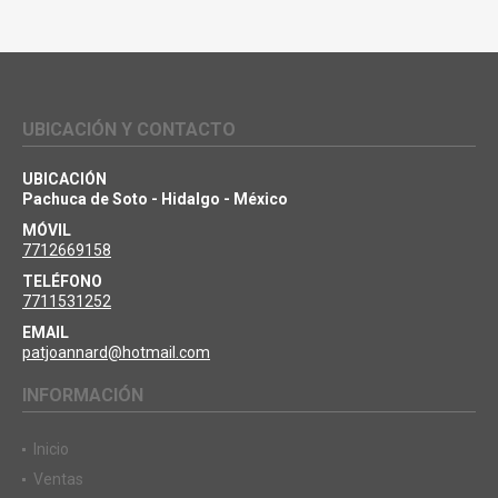
UBICACIÓN Y CONTACTO
UBICACIÓN
Pachuca de Soto - Hidalgo - México
MÓVIL
7712669158
TELÉFONO
7711531252
EMAIL
patjoannard@hotmail.com
INFORMACIÓN
Inicio
Ventas