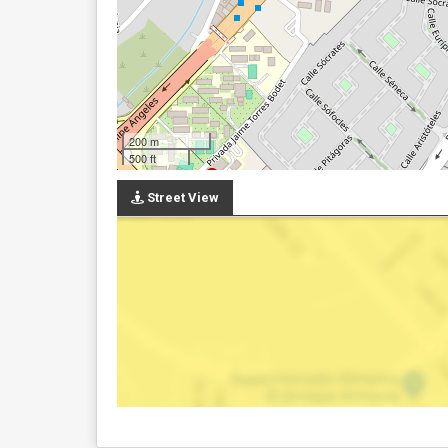
200 m
500 ft
Street View