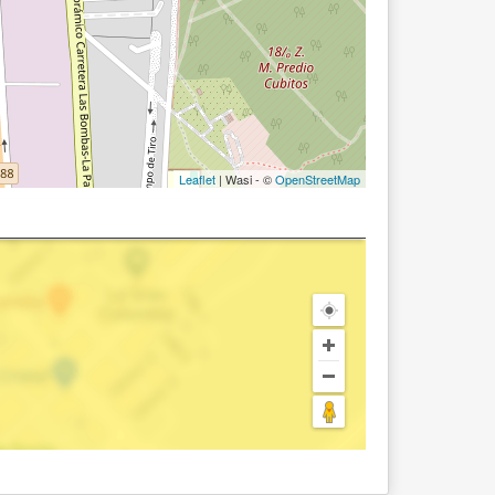
Leaflet
| Wasi - ©
OpenStreetMap