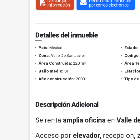
Descargar
Recomendar inmueble
información
por correo electrónico
Detalles del inmueble
País:
México
Estado:
Zona:
Valle De San Javier
Código:
Área Construida:
220 m²
Área Te
Baño medio:
Si
Estacio
Año construcción:
2000
Tipo de
Descripción Adicional
Se renta
amplia oficina
en
Valle d
Acceso por
elevador
, recepcion,