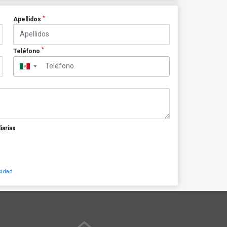
*
Apellidos
*
Teléfono
▼
iarias
cidad