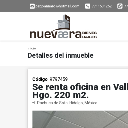
patjoannard@hotmail.com
7711531252
77
Inicio
Detalles del inmueble
Código
. 9797459
Se renta oficina en Va
Hgo. 220 m2.
Pachuca de Soto, Hidalgo, México