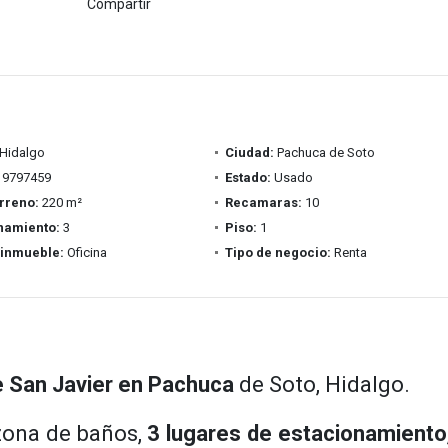
Compartir
Hidalgo
Ciudad:
Pachuca de Soto
9797459
Estado:
Usado
rreno:
220 m²
Recamaras:
10
namiento:
3
Piso:
1
 inmueble:
Oficina
Tipo de negocio:
Renta
e San Javier en Pachuca
de Soto, Hidalgo.
 zona de baños,
3 lugares de estacionamiento