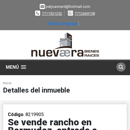
patjoannard@hotmail.com
7711531252
7712669158
Select Language
▼
MENÚ
Inicio
Detalles del inmueble
Código
. 8219905
Se vende rancho en