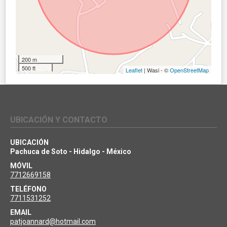
200 m
500 ft
Leaflet
| Wasi - ©
OpenStreetMap
UBICACIÓN Y CONTACTO
UBICACIÓN
Pachuca de Soto - Hidalgo - México
MÓVIL
7712669158
TELÉFONO
7711531252
EMAIL
patjoannard@hotmail.com