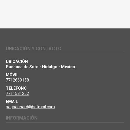
UBICACIÓN Y CONTACTO
UBICACIÓN
Pachuca de Soto - Hidalgo - México
MÓVIL
7712669158
TELÉFONO
7711531252
EMAIL
patjoannard@hotmail.com
INFORMACIÓN