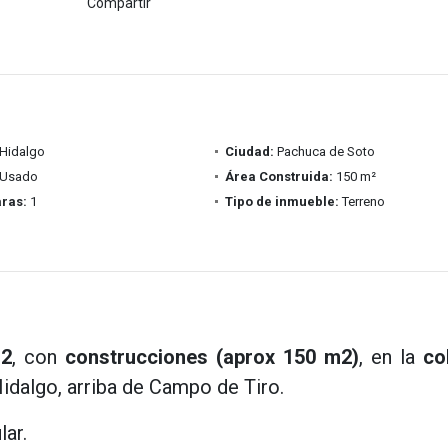
Compartir
Hidalgo
Ciudad:
Pachuca de Soto
Usado
Área Construida:
150 m²
ras:
1
Tipo de inmueble:
Terreno
m2
, con
construcciones (aprox 150 m2)
, en la
co
idalgo, arriba de Campo de Tiro.
lar.