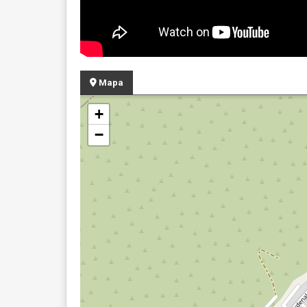
Mapa
+
−