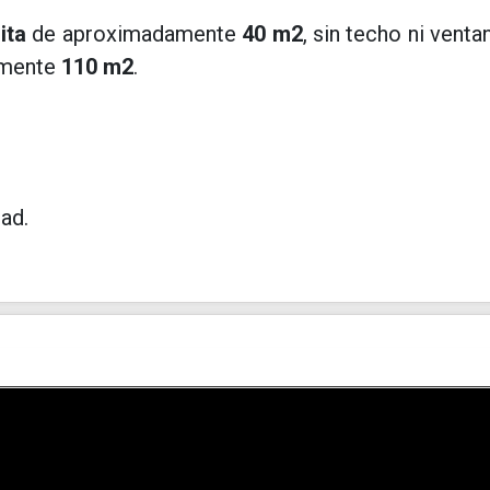
ita
de aproximadamente
40 m2
, sin techo ni venta
amente
110 m2
.
ad.