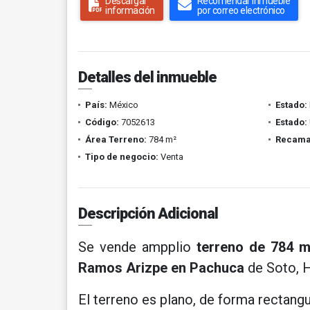
Descargar
Recomendar inmueble
información
por correo electrónico
Detalles del inmueble
País:
México
Estado:
Código:
7052613
Estado:
Área Terreno:
784 m²
Recama
Tipo de negocio:
Venta
Descripción Adicional
Se vende ampplio
terreno de 784 
Ramos Arizpe en Pachuca
de Soto, H
El terreno es plano, de forma rectangu