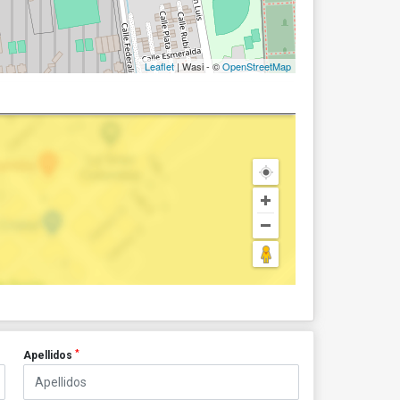
Leaflet
| Wasi - ©
OpenStreetMap
*
Apellidos