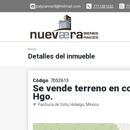
patjoannard@hotmail.com
7711531252
77
Inicio
Detalles del inmueble
Código
. 7052613
Se vende terreno en c
Hgo.
Pachuca de Soto, Hidalgo, México