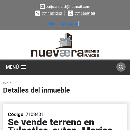
patjoannard@hotmail.com
7711531252
7712669158
Select Language
▼
MENÚ
Inicio
Detalles del inmueble
Código
. 7108431
Se vende terreno en