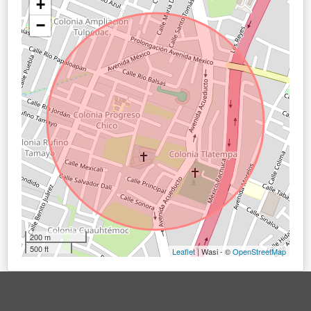
+
−
200 m
500 ft
Leaflet
| Wasi - ©
OpenStreetMap