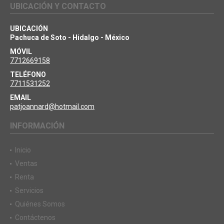
UBICACIÓN Y CONTACTO
UBICACIÓN
Pachuca de Soto - Hidalgo - México
MÓVIL
7712669158
TELÉFONO
7711531252
EMAIL
patjoannard@hotmail.com
INFORMACIÓN
Inicio
Ventas
Renta
Servicios
Quiénes Somos
Contáctenos