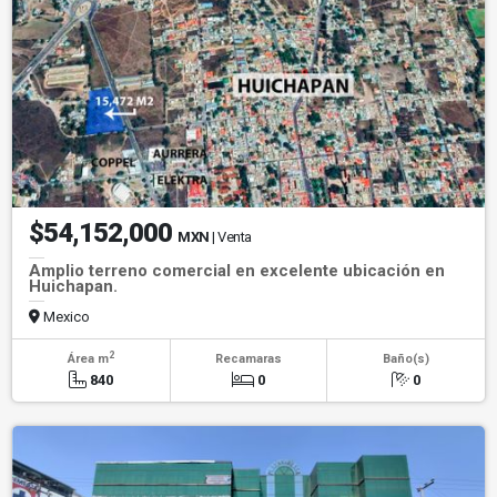
$54,152,000
MXN
| Venta
Amplio terreno comercial en excelente ubicación en
Huichapan.
Mexico
2
Área m
Recamaras
Baño(s)
840
0
0