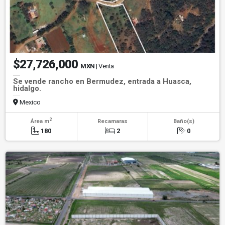
$27,726,000
MXN
| Venta
Se vende rancho en Bermudez, entrada a Huasca,
hidalgo.
Mexico
2
Área m
Recamaras
Baño(s)
180
2
0