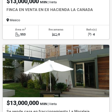
$13,000,000
MXN
| Venta
FINCA EN VENTA EN EX HACIENDA LA CAÑADA
Mexico
2
Área m
Recamaras
Baño(s)
553
0
4
$13,000,000
MXN
| Venta
Se vende casa en fraccionamiento La Moraleja,