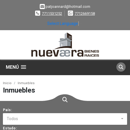
patjoannard@hotmail.com
7711531252
7712669158
Select Language
▼
MENÚ
Inicio
Inmuebles
Inmuebles
País:
Todos
Estado: