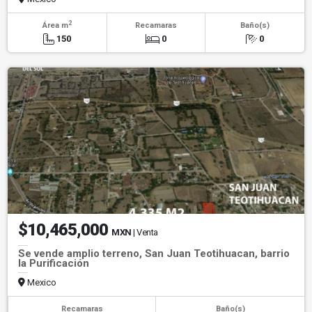
2
Área m
Recamaras
Baño(s)
150
0
0
$10,465,000
MXN
| Venta
Se vende amplio terreno, San Juan Teotihuacan, barrio
la Purificación
Mexico
Recamaras
Baño(s)