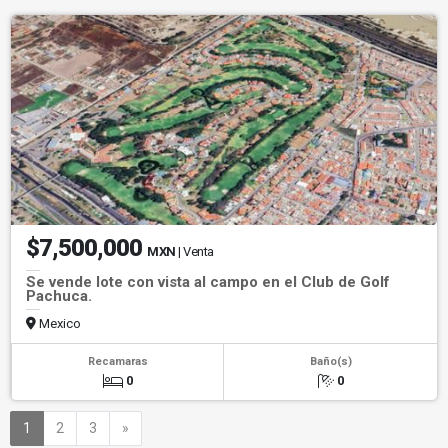
$7,500,000
MXN
| Venta
Se vende lote con vista al campo en el Club de Golf
Pachuca.
Mexico
Recamaras
Baño(s)
0
0
Siguiente
1
2
3
»