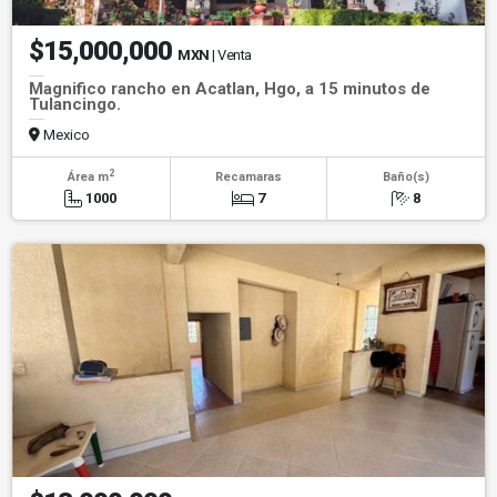
$15,000,000
MXN
| Venta
Magnifico rancho en Acatlan, Hgo, a 15 minutos de
Tulancingo.
Mexico
2
Área m
Recamaras
Baño(s)
1000
7
8