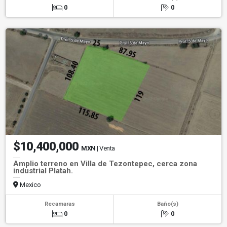
0
0
$10,400,000
MXN
| Venta
Amplio terreno en Villa de Tezontepec, cerca zona
industrial Platah.
Mexico
Recamaras
Baño(s)
0
0