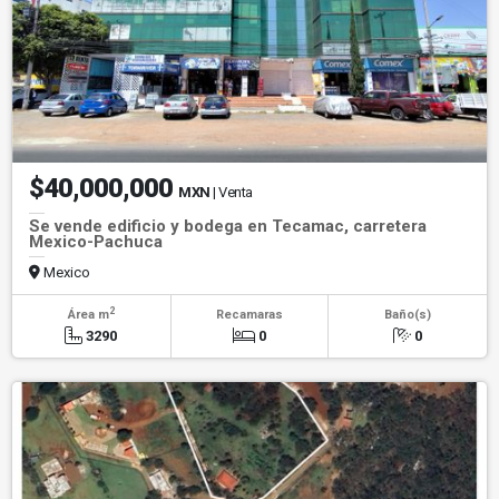
$40,000,000
MXN
| Venta
Se vende edificio y bodega en Tecamac, carretera
Mexico-Pachuca
Mexico
2
Área m
Recamaras
Baño(s)
3290
0
0