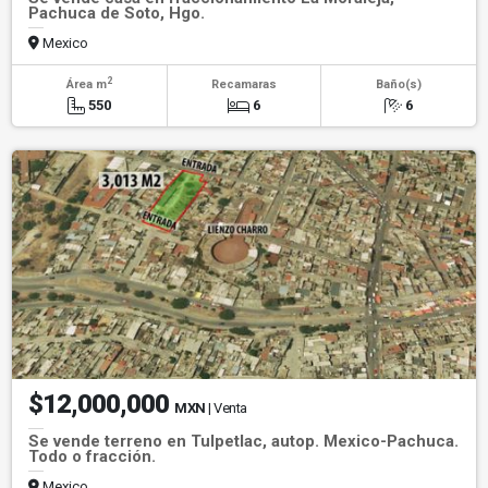
Pachuca de Soto, Hgo.
Mexico
2
Área m
Recamaras
Baño(s)
550
6
6
$12,000,000
MXN
| Venta
Se vende terreno en Tulpetlac, autop. Mexico-Pachuca.
Todo o fracción.
Mexico