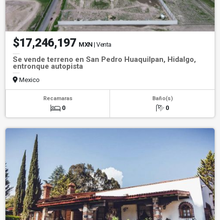
$17,246,197
MXN
| Venta
Se vende terreno en San Pedro Huaquilpan, Hidalgo,
entronque autopista
Mexico
Recamaras
Baño(s)
0
0