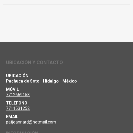
UBICACIÓN Y CONTACTO
UBICACIÓN
Pachuca de Soto - Hidalgo - México
MÓVIL
7712669158
TELÉFONO
7711531252
EMAIL
patjoannard@hotmail.com