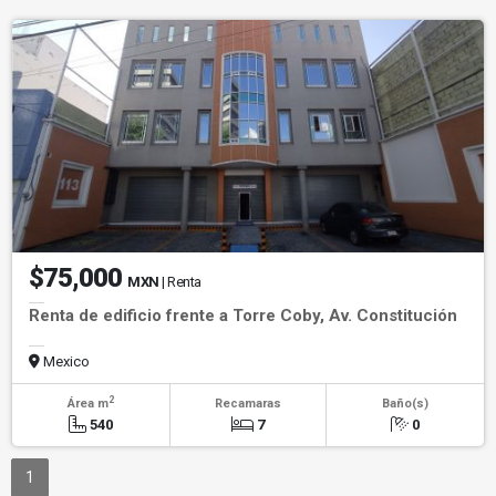
$75,000
MXN
| Renta
Renta de edificio frente a Torre Coby, Av. Constitución
Mexico
2
Área m
Recamaras
Baño(s)
540
7
0
1